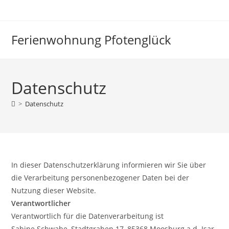
Zum
Inhalt
springen
Ferienwohnung Pfotenglück
Datenschutz
>
Datenschutz
In dieser Datenschutzerklärung informieren wir Sie über
die Verarbeitung personenbezogener Daten bei der
Nutzung dieser Website.
Verantwortlicher
Verantwortlich für die Datenverarbeitung ist
Sabine Schwabe, Stadtgraben 17, 85368 Moosburg a.d. Isar,